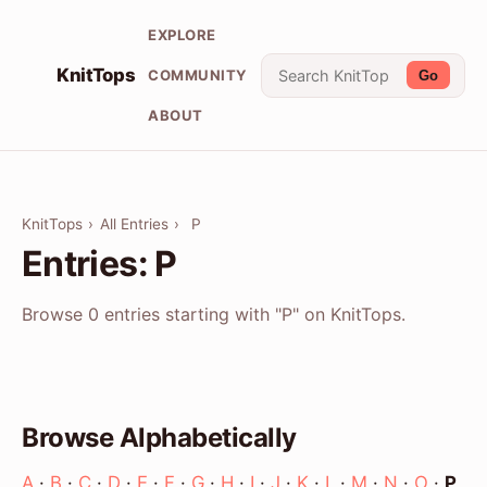
EXPLORE
KnitTops
COMMUNITY
Go
ABOUT
KnitTops
›
All Entries
›
P
Entries: P
Browse 0 entries starting with "P" on KnitTops.
Browse Alphabetically
A
·
B
·
C
·
D
·
E
·
F
·
G
·
H
·
I
·
J
·
K
·
L
·
M
·
N
·
O
·
P