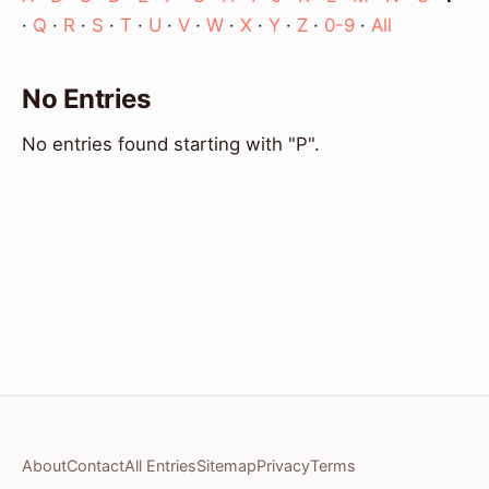
·
Q
·
R
·
S
·
T
·
U
·
V
·
W
·
X
·
Y
·
Z
·
0-9
·
All
No Entries
No entries found starting with "P".
About
Contact
All Entries
Sitemap
Privacy
Terms