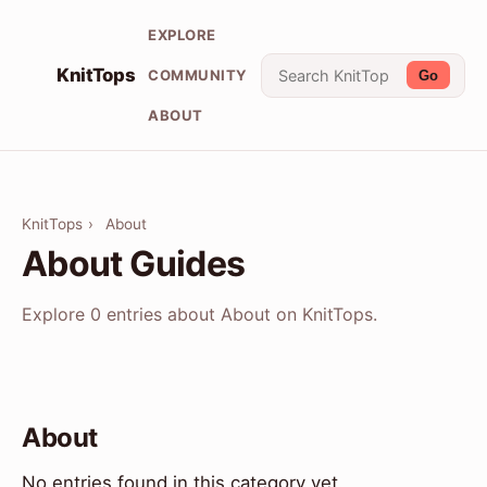
EXPLORE
KnitTops
COMMUNITY
Go
ABOUT
KnitTops
›
About
About Guides
Explore 0 entries about About on KnitTops.
About
No entries found in this category yet.