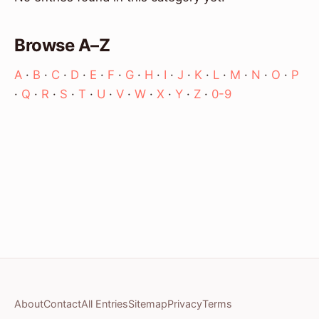
Browse A–Z
A
·
B
·
C
·
D
·
E
·
F
·
G
·
H
·
I
·
J
·
K
·
L
·
M
·
N
·
O
·
P
·
Q
·
R
·
S
·
T
·
U
·
V
·
W
·
X
·
Y
·
Z
·
0-9
About
Contact
All Entries
Sitemap
Privacy
Terms