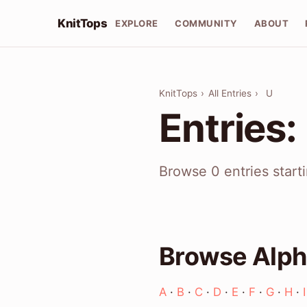
KnitTops
EXPLORE
COMMUNITY
ABOUT
KnitTops
›
All Entries
›
U
Entries:
Browse 0 entries start
Browse Alph
A
·
B
·
C
·
D
·
E
·
F
·
G
·
H
·
I