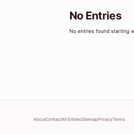
No Entries
No entries found starting w
About
Contact
All Entries
Sitemap
Privacy
Terms