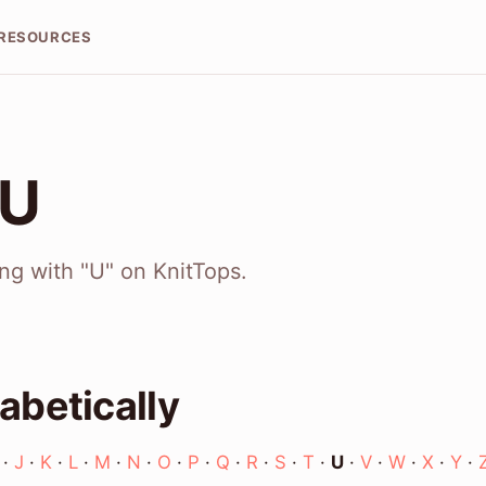
RESOURCES
 U
ing with "U" on KnitTops.
abetically
·
J
·
K
·
L
·
M
·
N
·
O
·
P
·
Q
·
R
·
S
·
T
·
U
·
V
·
W
·
X
·
Y
·