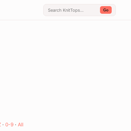
Go
Z
·
0-9
·
All